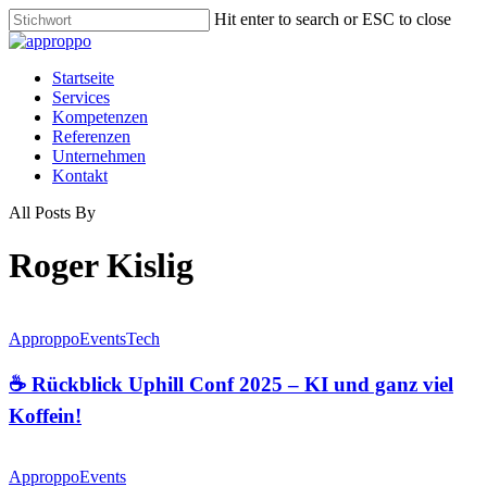
Skip
Hit enter to search or ESC to close
to
Close
main
Search
content
Menu
Startseite
Services
Kompetenzen
Referenzen
Unternehmen
Kontakt
All Posts By
Roger Kislig
Approppo
Events
Tech
☕ Rückblick Uphill Conf 2025 – KI und ganz viel
Koffein!
Approppo
Events