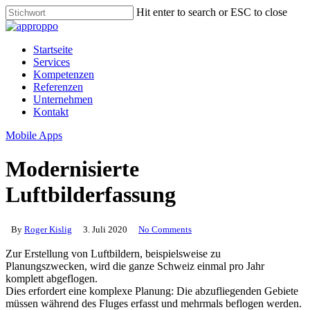
Skip
Hit enter to search or ESC to close
to
Close
main
Search
content
Menu
Startseite
Services
Kompetenzen
Referenzen
Unternehmen
Kontakt
Mobile Apps
Modernisierte
Luftbilderfassung
By
Roger Kislig
3. Juli 2020
No Comments
Zur Erstellung von Luftbildern, beispielsweise zu
Planungszwecken, wird die ganze Schweiz einmal pro Jahr
komplett abgeflogen.
Dies erfordert eine komplexe Planung: Die abzufliegenden Gebiete
müssen während des Fluges erfasst und mehrmals beflogen werden.