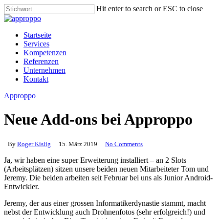
Skip
Hit enter to search or ESC to close
to
Close
main
Search
content
Menu
Startseite
Services
Kompetenzen
Referenzen
Unternehmen
Kontakt
Approppo
Neue Add-ons bei Approppo
By
Roger Kislig
15. März 2019
No Comments
Ja, wir haben eine super Erweiterung installiert – an 2 Slots
(Arbeitsplätzen) sitzen unsere beiden neuen Mitarbeiteter Tom und
Jeremy. Die beiden arbeiten seit Februar bei uns als Junior Android-
Entwickler.
Jeremy, der aus einer grossen Informatikerdynastie stammt, macht
nebst der Entwicklung auch Drohnenfotos (sehr erfolgreich!) und