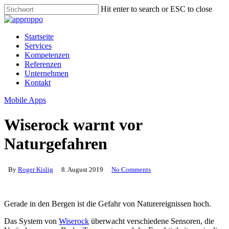
Skip
Hit enter to search or ESC to close
to
Close
main
Search
content
Menu
Startseite
Services
Kompetenzen
Referenzen
Unternehmen
Kontakt
Mobile Apps
Wiserock warnt vor
Naturgefahren
By
Roger Kislig
8. August 2019
No Comments
Gerade in den Bergen ist die Gefahr von Naturereignissen hoch.
Das System von
Wiserock
überwacht verschiedene Sensoren, die