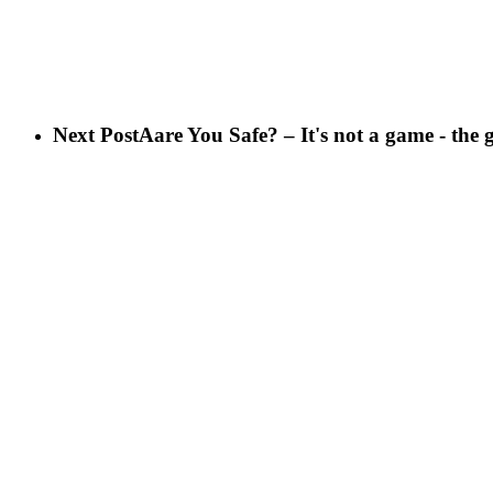
Next Post
Aare You Safe? – It's not a game - the