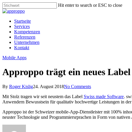
Skip
Hit enter to search or ESC to close
to
Close
main
Search
content
Menu
Startseite
Services
Kompetenzen
Referenzen
Unternehmen
Kontakt
Mobile Apps
Approppo trägt ein neues Label
By
Roger Kislig
24. August 2018
No Comments
Mit Stolz tragen wir seit neustem das Label
Swiss made Software
. sw
Anwendern Bewusstsein für qualitativ hochwertige Leistungen in de
Approppo ist der Schweizer mobile-App-Dienstleister mit 100% inho
neuster Technologie und Programmiersrprachen in Form von nativen Ap