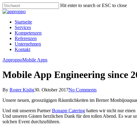
Skip
Hit enter to search or ESC to close
to
Close
main
Search
content
Menu
Startseite
Services
Kompetenzen
Referenzen
Unternehmen
Kontakt
Approppo
Mobile Apps
Mobile App Engineering since 2
By
Roger Kislig
30. Oktober 2017
No Comments
Unsere neuen, grosszügigen Räumlichkeiten im Berner Monbijouquart
Und mit unserem Partner
Bonapp Catering
hatten wir nicht nur eine
Und unseren Gästen herzlichen Dank für den tollen Abend. Es war un
solchen Event durchzuführen.