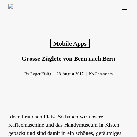
Skip
Menu
to
main
content
Mobile Apps
Grosse Züglete von Bern nach Bern
By
Roger Kislig
28. August 2017
No Comments
Ideen brauchen Platz. So haben wir unsere
Kaffeemaschine und das Handymuseum in Kisten
gepackt und sind damit in ein schönes, geräumiges