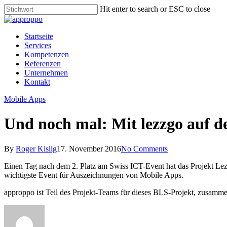
Skip
Hit enter to search or ESC to close
to
Close
main
Search
content
Menu
Startseite
Services
Kompetenzen
Referenzen
Unternehmen
Kontakt
Mobile Apps
Und noch mal: Mit lezzgo auf d
By
Roger Kislig
17. November 2016
No Comments
Einen Tag nach dem 2. Platz am Swiss ICT-Event hat das Projekt L
wichtigste Event für Auszeichnungen von Mobile Apps.
approppo ist Teil des Projekt-Teams für dieses BLS-Projekt, zusamm