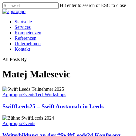
Skip
Hit enter to search or ESC to close
to
Close
main
Search
content
Menu
Startseite
Services
Kompetenzen
Referenzen
Unternehmen
Kontakt
All Posts By
Matej Malesevic
Approppo
Events
Tech
Workshops
SwiftLeeds25 – Swift Austausch in Leeds
Approppo
Events
Weiterbildung an der #SwiftLeeds24 Konferenz