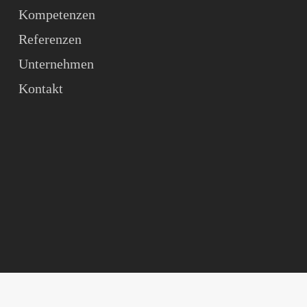
Kompetenzen
Referenzen
Unternehmen
Kontakt
© 2026 approppo.
Monbijoustrasse 43, 3011 Bern, Schweiz | info@approppo.ch | Tel: