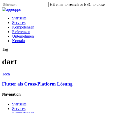
Skip
Hit enter to search or ESC to close
to
Close
main
Search
content
Menu
Startseite
Services
Kompetenzen
Referenzen
Unternehmen
Kontakt
Tag
dart
Tech
Flutter als Cross-Platform Lösung
Navigation
Startseite
Services