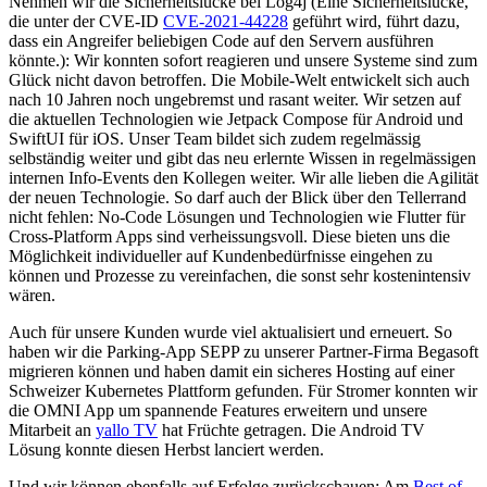
Nehmen wir die Sicherheitslücke bei Log4j (Eine Sicherheitslücke,
die unter der CVE-ID
CVE-2021-44228
geführt wird, führt dazu,
dass ein Angreifer beliebigen Code auf den Servern ausführen
könnte.): Wir konnten sofort reagieren und unsere Systeme sind zum
Glück nicht davon betroffen. Die Mobile-Welt entwickelt sich auch
nach 10 Jahren noch ungebremst und rasant weiter. Wir setzen auf
die aktuellen Technologien wie Jetpack Compose für Android und
SwiftUI für iOS. Unser Team bildet sich zudem regelmässig
selbständig weiter und gibt das neu erlernte Wissen in regelmässigen
internen Info-Events den Kollegen weiter. Wir alle lieben die Agilität
der neuen Technologie. So darf auch der Blick über den Tellerrand
nicht fehlen: No-Code Lösungen und Technologien wie Flutter für
Cross-Platform Apps sind verheissungsvoll. Diese bieten uns die
Möglichkeit individueller auf Kundenbedürfnisse eingehen zu
können und Prozesse zu vereinfachen, die sonst sehr kostenintensiv
wären.
Auch für unsere Kunden wurde viel aktualisiert und erneuert. So
haben wir die Parking-App SEPP zu unserer Partner-Firma Begasoft
migrieren können und haben damit ein sicheres Hosting auf einer
Schweizer Kubernetes Plattform gefunden. Für Stromer konnten wir
die OMNI App um spannende Features erweitern und unsere
Mitarbeit an
yallo TV
hat Früchte getragen. Die Android TV
Lösung konnte diesen Herbst lanciert werden.
Und wir können ebenfalls auf Erfolge zurückschauen: Am
Best of