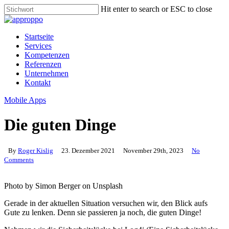
Skip
Hit enter to search or ESC to close
to
Close
main
Search
content
Menu
Startseite
Services
Kompetenzen
Referenzen
Unternehmen
Kontakt
Mobile Apps
Die guten Dinge
By
Roger Kislig
23. Dezember 2021
November 29th, 2023
No
Comments
Photo by Simon Berger on Unsplash
Gerade in der aktuellen Situation versuchen wir, den Blick aufs
Gute zu lenken. Denn sie passieren ja noch, die guten Dinge!